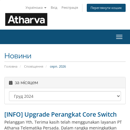
Українська
Вхід
Реєстрація
Переглянути кошик
Пере
наві
Новини
Головна
Сповіщення
серп. 2026
за місяцем
[INFO] Upgrade Perangkat Core Switch
Pelanggan Yth, Terima kasih telah menggunakan layanan PT
Atharva Telematika Persada. Dalam rangka meningkatkan