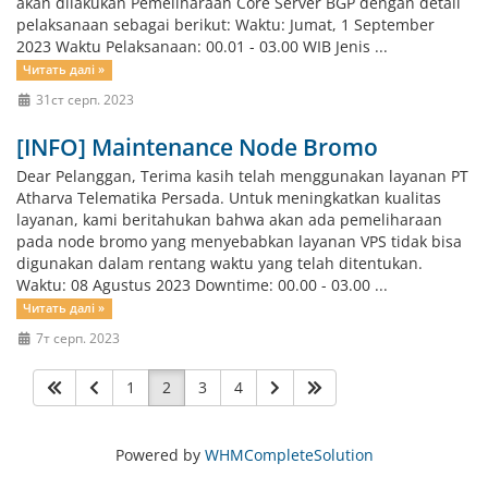
akan dilakukan Pemeliharaan Core Server BGP dengan detail
pelaksanaan sebagai berikut: Waktu: Jumat, 1 September
2023 Waktu Pelaksanaan: 00.01 - 03.00 WIB Jenis ...
Читать далі »
31ст серп. 2023
[INFO] Maintenance Node Bromo
Dear Pelanggan, Terima kasih telah menggunakan layanan PT
Atharva Telematika Persada. Untuk meningkatkan kualitas
layanan, kami beritahukan bahwa akan ada pemeliharaan
pada node bromo yang menyebabkan layanan VPS tidak bisa
digunakan dalam rentang waktu yang telah ditentukan.
Waktu: 08 Agustus 2023 Downtime: 00.00 - 03.00 ...
Читать далі »
7т серп. 2023
1
2
3
4
Powered by
WHMCompleteSolution