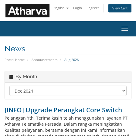
English
Login
Register
View Cart
Toggl
navig
News
Portal Home
Announcements
Aug 2026
By Month
[INFO] Upgrade Perangkat Core Switch
Pelanggan Yth, Terima kasih telah menggunakan layanan PT
Atharva Telematika Persada. Dalam rangka meningkatkan
kualitas pelayanan, bersama dengan ini kami informasikan