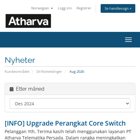
Norwegian
Logg inn
Registrer
Se handlevogn »
Bytt
navig
Nyheter
Kundeområdet
Driftsmeldinger
Aug 2026
Etter måned
[INFO] Upgrade Perangkat Core Switch
Pelanggan Yth, Terima kasih telah menggunakan layanan PT
Atharva Telematika Persada. Dalam rangka meningkatkan