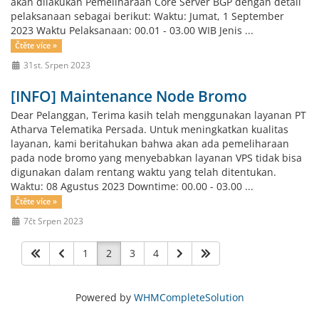
akan dilakukan Pemeliharaan Core Server BGP dengan detail
pelaksanaan sebagai berikut: Waktu: Jumat, 1 September
2023 Waktu Pelaksanaan: 00.01 - 03.00 WIB Jenis ...
Čtěte více »
31st. Srpen 2023
[INFO] Maintenance Node Bromo
Dear Pelanggan, Terima kasih telah menggunakan layanan PT
Atharva Telematika Persada. Untuk meningkatkan kualitas
layanan, kami beritahukan bahwa akan ada pemeliharaan
pada node bromo yang menyebabkan layanan VPS tidak bisa
digunakan dalam rentang waktu yang telah ditentukan.
Waktu: 08 Agustus 2023 Downtime: 00.00 - 03.00 ...
Čtěte více »
7čt Srpen 2023
1
2
3
4
Powered by
WHMCompleteSolution