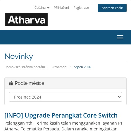
Čeština
Přihlášení
Registrace
Zobrazit košík
Přep
navig
Novinky
Domovská stránka portálu
Oznámení
Srpen 2026
Podle měsíce
[INFO] Upgrade Perangkat Core Switch
Pelanggan Yth, Terima kasih telah menggunakan layanan PT
Atharva Telematika Persada. Dalam rangka meningkatkan