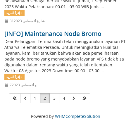
pelaksanaan sebagai berikut: Waktu: Jumat, 1 September
2023 Waktu Pelaksanaan: 00.01 - 03.00 WIB Jenis ...
إقرأ المزيد »
31شارع أغسطس 2023
[INFO] Maintenance Node Bromo
Dear Pelanggan, Terima kasih telah menggunakan layanan PT
Atharva Telematika Persada. Untuk meningkatkan kualitas
layanan, kami beritahukan bahwa akan ada pemeliharaan
pada node bromo yang menyebabkan layanan VPS tidak bisa
digunakan dalam rentang waktu yang telah ditentukan.
Waktu: 08 Agustus 2023 Downtime: 00.00 - 03.00 ...
إقرأ المزيد »
7خ أغسطس 2023
1
2
3
4
Powered by
WHMCompleteSolution