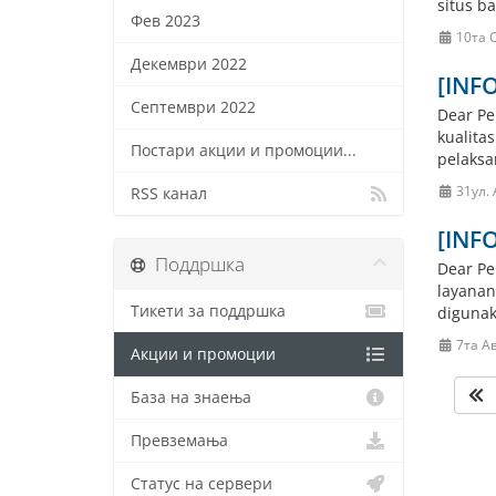
situs ba
Фев 2023
10та 
Декември 2022
[INF
Септември 2022
Dear Pe
kualita
Постари акции и промоции...
pelaksa
31ул. 
RSS канал
[INF
Поддршка
Dear Pe
layanan
Тикети за поддршка
digunak
7та Ав
Акции и промоции
База на знаења
Превземања
Статус на сервери