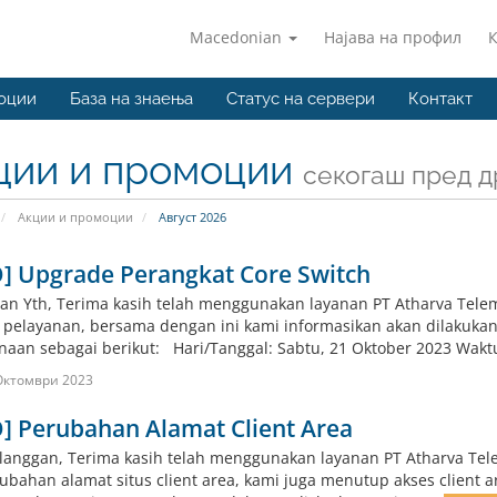
Macedonian
Најава на профил
оции
База на знаења
Статус на сервери
Контакт
ции и промоции
секогаш пред д
Акции и промоции
Август 2026
O] Upgrade Perangkat Core Switch
an Yth, Terima kasih telah menggunakan layanan PT Atharva Tele
s pelayanan, bersama dengan ini kami informasikan akan dilakukan
naan sebagai berikut: Hari/Tanggal: Sabtu, 21 Oktober 2023 Waktu 
Октомври 2023
] Perubahan Alamat Client Area
langgan, Terima kasih telah menggunakan layanan PT Atharva Tel
ubahan alamat situs client area, kami juga menutup akses client 