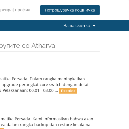
Креирај профил
Потрошувачка кошничка
Ваша сметка
ругите со Atharva
matika Persada. Dalam rangka meningkatkan
 upgrade perangkat core switch dengan detail
Pelaksanaan: 00.01 - 03.00 ...
Повеќе »
ematika Persada. Kami informasikan bahwa akan
area dalam rangka backup dan restore ke alamat