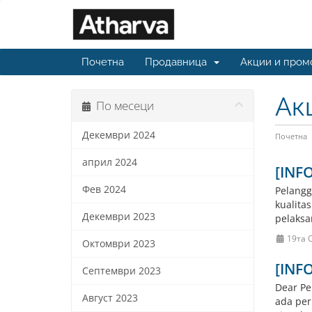
Почетна
Продавница
Акции и пром
Ак
По месеци
Декември 2024
Почетна
април 2024
[INF
Фев 2024
Pelangg
kualita
Декември 2023
pelaksa
19та 
Октомври 2023
[INFO
Септември 2023
Dear Pe
Август 2023
ada per