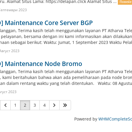
ru. Alamat Situs Lama: https://delapan.click Alamat Situs ...
Повеќе
Септември 2023
O] Maintenance Core Server BGP
langgan, Terima kasih telah menggunakan layanan PT Atharva Tel
s pelayanan, bersama dengan ini kami informasikan akan dilakuka
naan sebagai berikut: Waktu: Jumat, 1 September 2023 Waktu Pelaks
Август 2023
O] Maintenance Node Bromo
langgan, Terima kasih telah menggunakan layanan PT Atharva Tele
, kami beritahukan bahwa akan ada pemeliharaan pada node bro
an dalam rentang waktu yang telah ditentukan. Waktu: 08 Agustus
густ 2023
1
2
3
4
Powered by
WHMCompleteSol