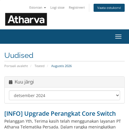
Estonian
Logi sisse
Registreeri
Vaata ostukorvi
Lülit
navig
Uudised
Portaali avaleht
Teated
Augustis 2026
Kuu järgi
[INFO] Upgrade Perangkat Core Switch
Pelanggan Yth, Terima kasih telah menggunakan layanan PT
Atharva Telematika Persada. Dalam rangka meningkatkan