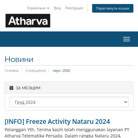
Українська
Вхід
Реєстрація
Переглянути кошик
Пере
наві
Новини
Головна
Сповіщення
серп. 2026
за місяцем
[INFO] Freeze Activity Nataru 2024
Pelanggan Yth, Terima kasih telah menggunakan layanan PT
Atharva Telematika Persada. Dalam rangka Nataru 2024,