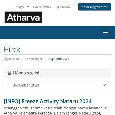
Magyar
Bejelentkezés
Regisztráció
Kosár megtekintése
Váltá
a
navig
Hírek
Ügyfélkapu
Közlemények
Augusztus 2026
Hónap szerint
[INFO] Freeze Activity Nataru 2024
Pelanggan Yth, Terima kasih telah menggunakan layanan PT
Atharva Telematika Persada. Dalam rangka Nataru 2024,