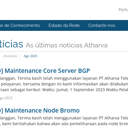
Port
se de Conhecimento
Estado da Rede
Contacte-nos
tícias
As últimas notícias Atharva
Anúncios
Ago 2023
O] Maintenance Core Server BGP
langgan, Terima kasih telah menggunakan layanan PT Atharva Tel
s pelayanan, bersama dengan ini kami informasikan akan dilakuka
naan sebagai berikut: Waktu: Jumat, 1 September 2023 Waktu Pelaks
go 2023
O] Maintenance Node Bromo
langgan, Terima kasih telah menggunakan layanan PT Atharva Tele
, kami beritahukan bahwa akan ada pemeliharaan pada node bro