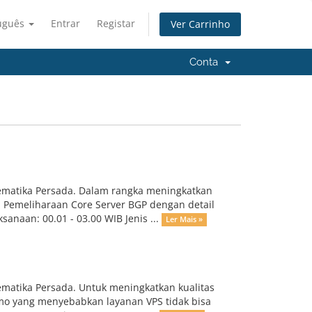
uguês
Entrar
Registar
Ver Carrinho
Conta
ematika Persada. Dalam rangka meningkatkan
n Pemeliharaan Core Server BGP dengan detail
anaan: 00.01 - 03.00 WIB Jenis ...
Ler Mais »
matika Persada. Untuk meningkatkan kualitas
mo yang menyebabkan layanan VPS tidak bisa