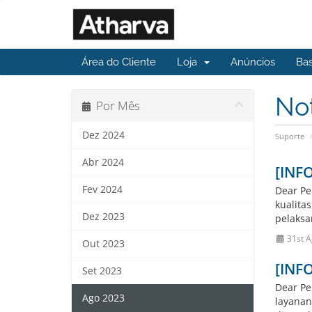
Área do Cliente
Loja
Anúncios
Ba
No
Por Mês
Dez 2024
Suporte
Abr 2024
[INF
Fev 2024
Dear Pe
kualita
Dez 2023
pelaksa
31st A
Out 2023
[INF
Set 2023
Dear Pe
Ago 2023
layanan