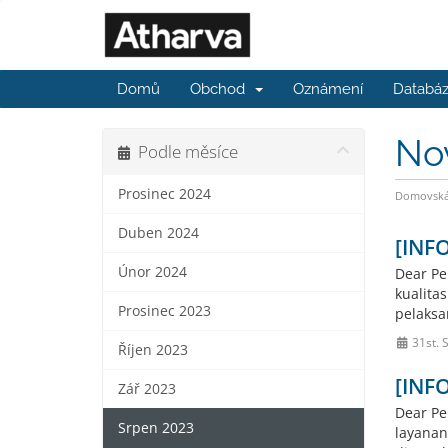
Domů
Obchod
Oznámení
Databáz
No
Podle měsíce
Prosinec 2024
Domovská 
Duben 2024
[INF
Únor 2024
Dear Pe
kualita
Prosinec 2023
pelaksa
31st. 
Říjen 2023
[INF
Zář 2023
Dear Pe
Srpen 2023
layanan