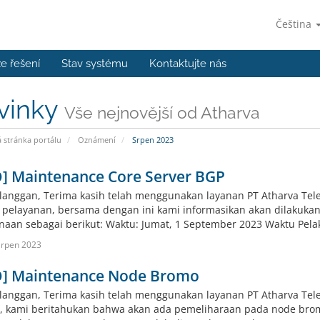
Čeština
e řešení
Stav systému
Kontaktujte nás
vinky
Vše nejnovější od Atharva
stránka portálu
Oznámení
Srpen 2023
O] Maintenance Core Server BGP
langgan, Terima kasih telah menggunakan layanan PT Atharva Tel
s pelayanan, bersama dengan ini kami informasikan akan dilakuka
naan sebagai berikut: Waktu: Jumat, 1 September 2023 Waktu Pelaks
Srpen 2023
O] Maintenance Node Bromo
langgan, Terima kasih telah menggunakan layanan PT Atharva Tele
, kami beritahukan bahwa akan ada pemeliharaan pada node bro