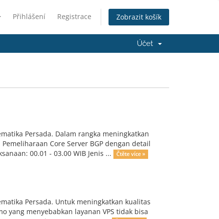
Přihlášení
Registrace
Zobrazit košík
Účet
ematika Persada. Dalam rangka meningkatkan
n Pemeliharaan Core Server BGP dengan detail
anaan: 00.01 - 03.00 WIB Jenis ...
Čtěte více »
matika Persada. Untuk meningkatkan kualitas
mo yang menyebabkan layanan VPS tidak bisa