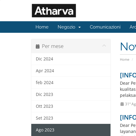
Home
Negozio
Comunicazioni
Ar
No
Per mese
Dic 2024
Home
Apr 2024
[INF
feb 2024
Dear Pe
kualita
Dic 2023
pelaksa
31º Ag
Ott 2023
[INF
Set 2023
Dear Pe
Ago 2023
layanan