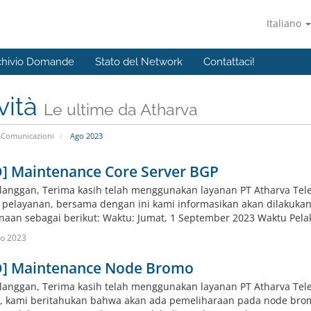
Italiano
chivio Domande
Stato del Network
Contattaci!
vità
Le ultime da Atharva
Comunicazioni
Ago 2023
O] Maintenance Core Server BGP
langgan, Terima kasih telah menggunakan layanan PT Atharva Tel
s pelayanan, bersama dengan ini kami informasikan akan dilakuka
naan sebagai berikut: Waktu: Jumat, 1 September 2023 Waktu Pelaks
o 2023
O] Maintenance Node Bromo
langgan, Terima kasih telah menggunakan layanan PT Atharva Tele
, kami beritahukan bahwa akan ada pemeliharaan pada node bro