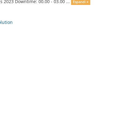
 2023 Downtime: 00.00 - 03.00 ...
Espandi »
ution