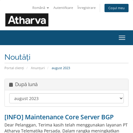
Română
Autentificare
Înregistrare
Coșul meu
Navi
Toggl
Noutăți
Portal clienți
Anunțuri
august 2023
După lună
[INFO] Maintenance Core Server BGP
Dear Pelanggan, Terima kasih telah menggunakan layanan PT
Atharva Telematika Persada. Dalam rangka meningkatkan