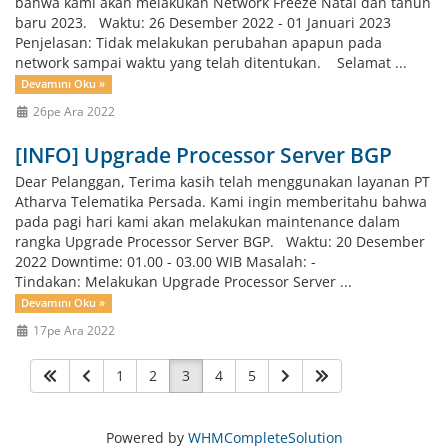
bahwa kami akan melakukan Network Freeze Natal dan tahun
baru 2023. Waktu: 26 Desember 2022 - 01 Januari 2023
Penjelasan: Tidak melakukan perubahan apapun pada
network sampai waktu yang telah ditentukan. Selamat ...
Devamını Oku »
26pe Ara 2022
[INFO] Upgrade Processor Server BGP
Dear Pelanggan, Terima kasih telah menggunakan layanan PT
Atharva Telematika Persada. Kami ingin memberitahu bahwa
pada pagi hari kami akan melakukan maintenance dalam
rangka Upgrade Processor Server BGP. Waktu: 20 Desember
2022 Downtime: 01.00 - 03.00 WIB Masalah: -
Tindakan: Melakukan Upgrade Processor Server ...
Devamını Oku »
17pe Ara 2022
1
2
3
4
5
Powered by
WHMCompleteSolution