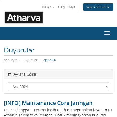
Türkçe
Giriş
Kayıt
Sepeti Görüntüle
Gezi
değiş
Duyurular
Ana Sayfa
Duyurular
Ağu 2026
Aylara Göre
[INFO] Maintenance Core Jaringan
Dear Pelanggan, Terima kasih telah menggunakan layanan PT
Atharva Telematika Persada. Untuk meningkatkan kualitas