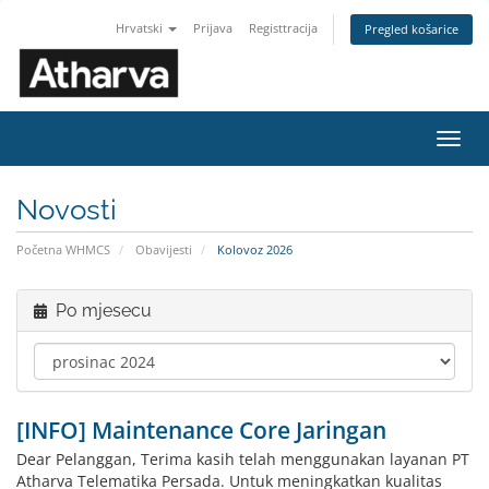
Hrvatski
Prijava
Registtracija
Pregled košarice
Preba
navig
Novosti
Početna WHMCS
Obavijesti
Kolovoz 2026
Po mjesecu
[INFO] Maintenance Core Jaringan
Dear Pelanggan, Terima kasih telah menggunakan layanan PT
Atharva Telematika Persada. Untuk meningkatkan kualitas