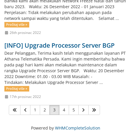
bahwa kami akan melakukan Network Freeze Natal dan tahun
baru 2023. Waktu: 26 Desember 2022 - 01 Januari 2023
Penjelasan: Tidak melakukan perubahan apapun pada
network sampai waktu yang telah ditentukan. Selamat ...
Pročitaj više »
26th prosinac 2022
[INFO] Upgrade Processor Server BGP
Dear Pelanggan, Terima kasih telah menggunakan layanan PT
Atharva Telematika Persada. Kami ingin memberitahu bahwa
pada pagi hari kami akan melakukan maintenance dalam
rangka Upgrade Processor Server BGP. Waktu: 20 Desember
2022 Downtime: 01.00 - 03.00 WIB Masalah: -
Tindakan: Melakukan Upgrade Processor Server ...
Pročitaj više »
17th prosinac 2022
1
2
3
4
5
Powered by
WHMCompleteSolution