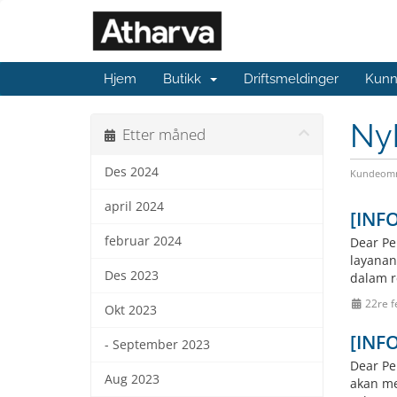
Hjem
Butikk
Driftsmeldinger
Kunn
Ny
Etter måned
Des 2024
Kundeomr
april 2024
[INFO
februar 2024
Dear Pe
layanan
Des 2023
dalam r
22re f
Okt 2023
[INF
- September 2023
Dear Pe
Aug 2023
akan me