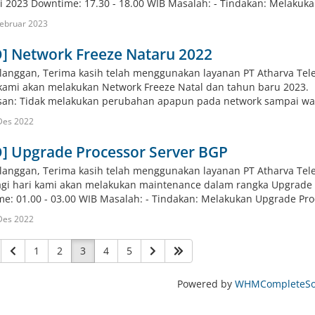
i 2023 Downtime: 17.30 - 18.00 WIB Masalah: - Tindakan: Melakukan
ebruar 2023
O] Network Freeze Nataru 2022
langgan, Terima kasih telah menggunakan layanan PT Atharva Tel
ami akan melakukan Network Freeze Natal dan tahun baru 2023. 
san: Tidak melakukan perubahan apapun pada network sampai wak
Des 2022
O] Upgrade Processor Server BGP
langgan, Terima kasih telah menggunakan layanan PT Atharva Te
gi hari kami akan melakukan maintenance dalam rangka Upgrade
e: 01.00 - 03.00 WIB Masalah: - Tindakan: Melakukan Upgrade Proc
Des 2022
1
2
3
4
5
Powered by
WHMCompleteSol