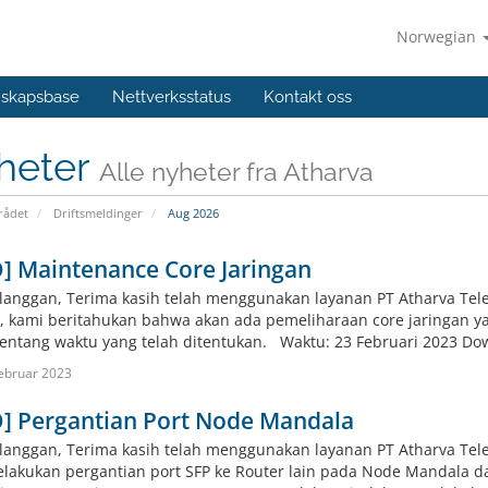
Norwegian
skapsbase
Nettverksstatus
Kontakt oss
heter
Alle nyheter fra Atharva
ådet
Driftsmeldinger
Aug 2026
] Maintenance Core Jaringan
langgan, Terima kasih telah menggunakan layanan PT Atharva Tele
, kami beritahukan bahwa akan ada pemeliharaan core jaringan y
entang waktu yang telah ditentukan. Waktu: 23 Februari 2023 Down
ebruar 2023
O] Pergantian Port Node Mandala
langgan, Terima kasih telah menggunakan layanan PT Atharva Te
lakukan pergantian port SFP ke Router lain pada Node Mandala d