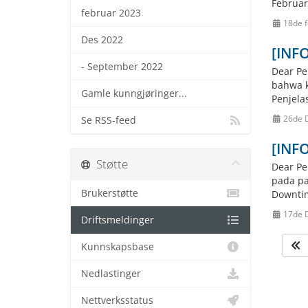
Februar
februar 2023
18de f
Des 2022
[INF
- September 2022
Dear Pe
bahwa k
Gamle kunngjøringer...
Penjela
26de 
Se RSS-feed
[INF
Støtte
Dear Pe
pada pa
Brukerstøtte
Downtim
17de 
Driftsmeldinger
Kunnskapsbase
Nedlastinger
Nettverksstatus