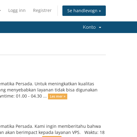
Logg inn
Registrer
Se handlevogn »
Konto
matika Persada. Untuk meningkatkan kualitas
ang menyebabkan layanan tidak bisa digunakan
time: 01.00 - 04.30 ...
Les mer »
lematika Persada. Kami ingin memberitahu bahwa
an akan berimpact kepada layanan VPS. Waktu: 18