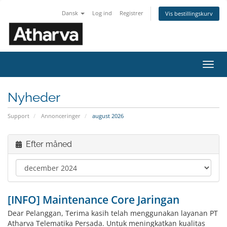
Dansk
Log ind
Registrer
Vis bestillingskurv
Skift
navig
Nyheder
Support
Annonceringer
august 2026
Efter måned
[INFO] Maintenance Core Jaringan
Dear Pelanggan, Terima kasih telah menggunakan layanan PT
Atharva Telematika Persada. Untuk meningkatkan kualitas