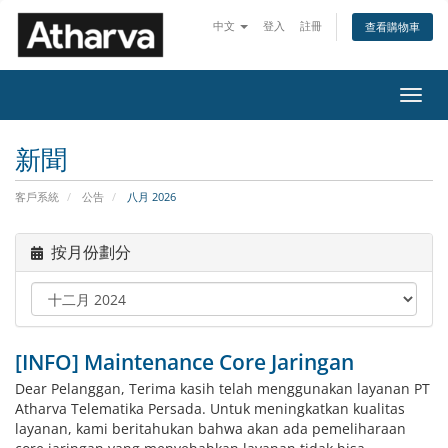
中文
登入
註冊
查看購物車
切
換
導
新聞
覽
客戶系統
公告
八月 2026
按月份劃分
[INFO] Maintenance Core Jaringan
Dear Pelanggan, Terima kasih telah menggunakan layanan PT
Atharva Telematika Persada. Untuk meningkatkan kualitas
layanan, kami beritahukan bahwa akan ada pemeliharaan