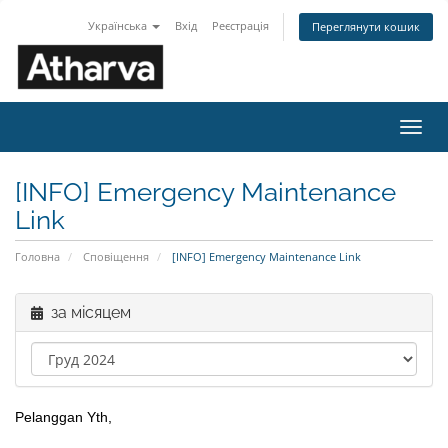
Українська
Вхід
Реєстрація
Переглянути кошик
Пере
наві
[INFO] Emergency Maintenance
Link
Головна
Сповіщення
[INFO] Emergency Maintenance Link
за місяцем
Pelanggan Yth,