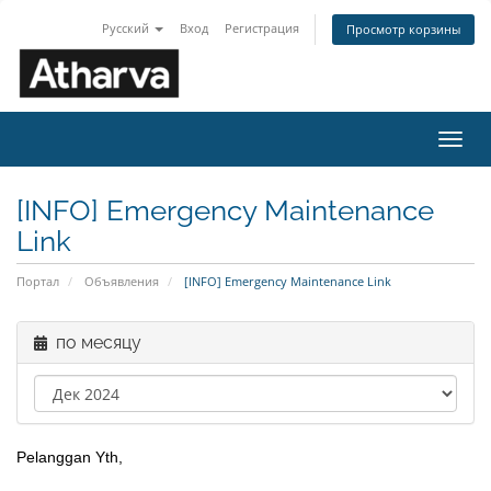
Русский
Вход
Регистрация
Просмотр корзины
Пере
нави
[INFO] Emergency Maintenance
Link
Портал
Объявления
[INFO] Emergency Maintenance Link
по месяцу
Pelanggan Yth,