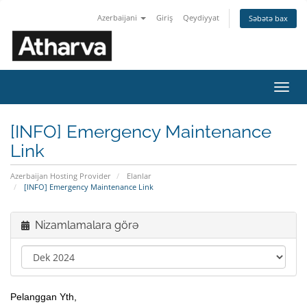
Azerbaijani
Giriş
Qeydiyyat
Səbətə bax
Naviq
keçid
[INFO] Emergency Maintenance
Link
Azerbaijan Hosting Provider
Elanlar
[INFO] Emergency Maintenance Link
Nizamlamalara görə
Pelanggan Yth,