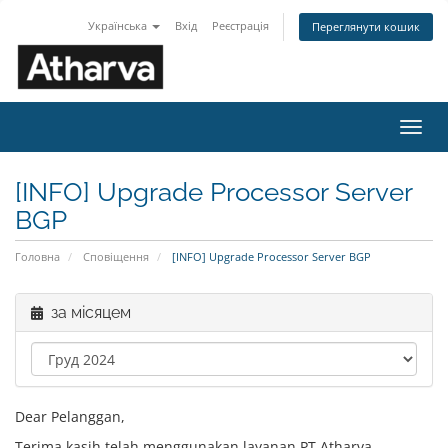
Українська
Вхід
Реєстрація
Переглянути кошик
Пере
наві
[INFO] Upgrade Processor Server
BGP
Головна
Сповіщення
[INFO] Upgrade Processor Server BGP
за місяцем
Dear Pelanggan,
Terima kasih telah menggunakan layanan PT Atharva