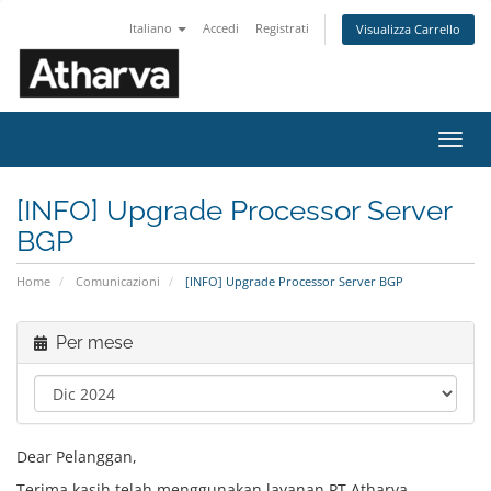
Italiano
Accedi
Registrati
Visualizza Carrello
Attiv
Navi
[INFO] Upgrade Processor Server
BGP
Home
Comunicazioni
[INFO] Upgrade Processor Server BGP
Per mese
Dear Pelanggan,
Terima kasih telah menggunakan layanan PT Atharva