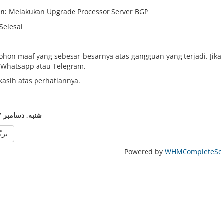
n:
Melakukan Upgrade Processor Server BGP
Selesai
hon maaf yang sebesar-besarnya atas gangguan yang terjadi. Jika
 Whatsapp atau Telegram.
kasih atas perhatiannya.
شنبه, دسامبر 17, 2022
برگ
Powered by
WHMCompleteSol