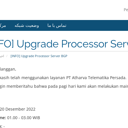
P
تماس با ما
وضعیت شبکه
مرک
NFO] Upgrade Processor Se
اخبا
[INFO] Upgrade Processor Server BGP
langgan,
kasih telah menggunakan layanan PT Atharva Telematika Persada.
gin memberitahu bahwa pada pagi hari kami akan melakukan mai
20 Desember 2022
me:
01.00 - 03.00 WIB
:
-