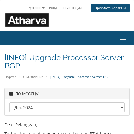
Русский
Вход
Регистрация
Просмотр корзины
Пере
нави
[INFO] Upgrade Processor Server
BGP
Портал
Объявления
[INFO] Upgrade Processor Server BGP
по месяцу
Dear Pelanggan,
Terima kasih telah menggunakan layanan PT Atharva