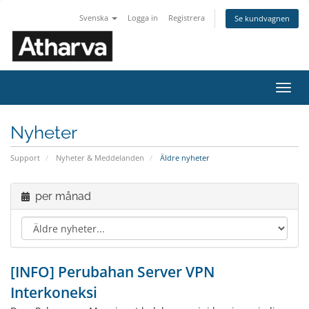
Svenska
Logga in
Registrera
Se kundvagnen
Växla
navig
Nyheter
Support
Nyheter & Meddelanden
Äldre nyheter
per månad
[INFO] Perubahan Server VPN
Interkoneksi