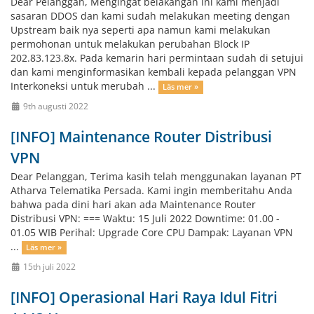
Dear Pelanggan, Mengingat belakangan ini kami menjadi
sasaran DDOS dan kami sudah melakukan meeting dengan
Upstream baik nya seperti apa namun kami melakukan
permohonan untuk melakukan perubahan Block IP
202.83.123.8x. Pada kemarin hari permintaan sudah di setujui
dan kami menginformasikan kembali kepada pelanggan VPN
Interkoneksi untuk merubah ...
Läs mer »
9th augusti 2022
[INFO] Maintenance Router Distribusi
VPN
Dear Pelanggan, Terima kasih telah menggunakan layanan PT
Atharva Telematika Persada. Kami ingin memberitahu Anda
bahwa pada dini hari akan ada Maintenance Router
Distribusi VPN: === Waktu: 15 Juli 2022 Downtime: 01.00 -
01.05 WIB Perihal: Upgrade Core CPU Dampak: Layanan VPN
...
Läs mer »
15th juli 2022
[INFO] Operasional Hari Raya Idul Fitri