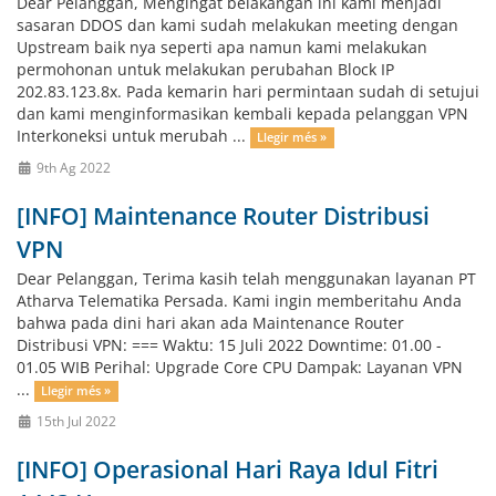
Dear Pelanggan, Mengingat belakangan ini kami menjadi
sasaran DDOS dan kami sudah melakukan meeting dengan
Upstream baik nya seperti apa namun kami melakukan
permohonan untuk melakukan perubahan Block IP
202.83.123.8x. Pada kemarin hari permintaan sudah di setujui
dan kami menginformasikan kembali kepada pelanggan VPN
Interkoneksi untuk merubah ...
Llegir més »
9th Ag 2022
[INFO] Maintenance Router Distribusi
VPN
Dear Pelanggan, Terima kasih telah menggunakan layanan PT
Atharva Telematika Persada. Kami ingin memberitahu Anda
bahwa pada dini hari akan ada Maintenance Router
Distribusi VPN: === Waktu: 15 Juli 2022 Downtime: 01.00 -
01.05 WIB Perihal: Upgrade Core CPU Dampak: Layanan VPN
...
Llegir més »
15th Jul 2022
[INFO] Operasional Hari Raya Idul Fitri