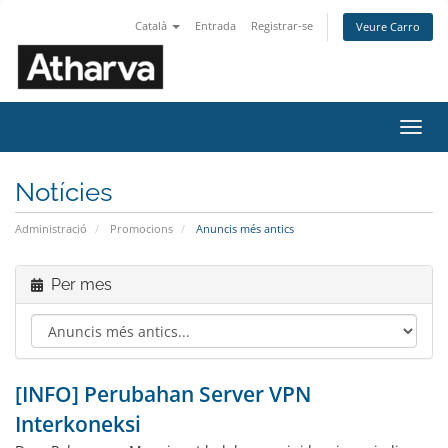
Català
Entrada
Registrar-se
Veure Carro
Canv
la
nave
Notícies
Administració
Promocions
Anuncis més antics
Per mes
[INFO] Perubahan Server VPN
Interkoneksi