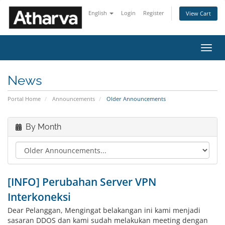
English
Login
Register
View Cart
Toggl
navig
News
Portal Home
Announcements
Older Announcements
By Month
[INFO] Perubahan Server VPN
Interkoneksi
Dear Pelanggan, Mengingat belakangan ini kami menjadi
sasaran DDOS dan kami sudah melakukan meeting dengan