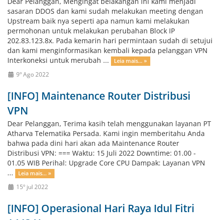
Dear Pelanggan, Mengingat belakangan ini kami menjadi
sasaran DDOS dan kami sudah melakukan meeting dengan
Upstream baik nya seperti apa namun kami melakukan
permohonan untuk melakukan perubahan Block IP
202.83.123.8x. Pada kemarin hari permintaan sudah di setujui
dan kami menginformasikan kembali kepada pelanggan VPN
Interkoneksi untuk merubah ...
Leia mais... »
9º Ago 2022
[INFO] Maintenance Router Distribusi
VPN
Dear Pelanggan, Terima kasih telah menggunakan layanan PT
Atharva Telematika Persada. Kami ingin memberitahu Anda
bahwa pada dini hari akan ada Maintenance Router
Distribusi VPN: === Waktu: 15 Juli 2022 Downtime: 01.00 -
01.05 WIB Perihal: Upgrade Core CPU Dampak: Layanan VPN
...
Leia mais... »
15º jul 2022
[INFO] Operasional Hari Raya Idul Fitri