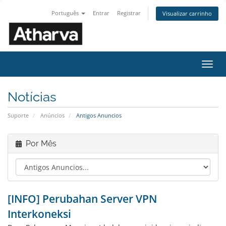
Português
Entrar
Registrar
Visualizar carrinho
Alter
nave
Notícias
Suporte
Anúncios
Antigos Anuncios
Por Mês
[INFO] Perubahan Server VPN
Interkoneksi