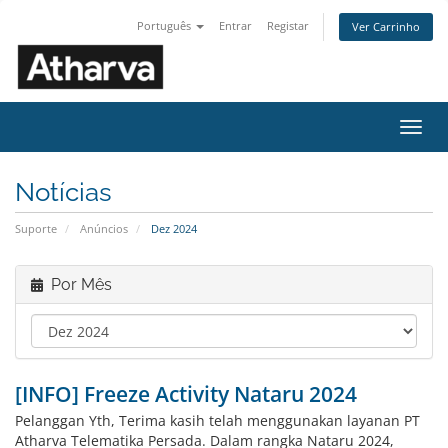
Português
Entrar
Registar
Ver Carrinho
Alter
nave
Notícias
Suporte
Anúncios
Dez 2024
Por Mês
[INFO] Freeze Activity Nataru 2024
Pelanggan Yth, Terima kasih telah menggunakan layanan PT
Atharva Telematika Persada. Dalam rangka Nataru 2024,