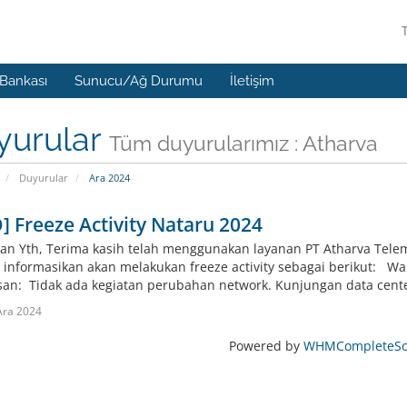
 Bankası
Sunucu/Ağ Durumu
İletişim
yurular
Tüm duyurularımız : Atharva
Duyurular
Ara 2024
] Freeze Activity Nataru 2024
an Yth, Terima kasih telah menggunakan layanan PT Atharva Tele
i informasikan akan melakukan freeze activity sebagai berikut: Wa
san: Tidak ada kegiatan perubahan network. Kunjungan data center
Ara 2024
Powered by
WHMCompleteSol