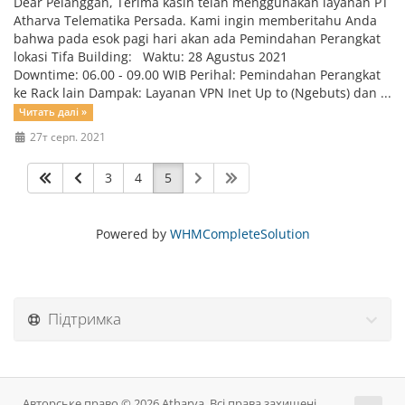
Dear Pelanggan, Terima kasih telah menggunakan layanan PT
Atharva Telematika Persada. Kami ingin memberitahu Anda
bahwa pada esok pagi hari akan ada Pemindahan Perangkat
lokasi Tifa Building: Waktu: 28 Agustus 2021
Downtime: 06.00 - 09.00 WIB Perihal: Pemindahan Perangkat
ke Rack lain Dampak: Layanan VPN Inet Up to (Ngebuts) dan ...
Читать далі »
27т серп. 2021
3
4
5
Powered by
WHMCompleteSolution
Підтримка
Авторське право © 2026 Atharva. Всі права захищені.