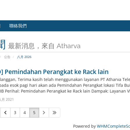
態
聯絡我們
聞
最新消息，來自 Atharva
公告
八月 2026
] Pemindahan Perangkat ke Rack lain
langgan, Terima kasih telah menggunakan layanan PT Atharva Tel
ada esok pagi hari akan ada Pemindahan Perangkat lokasi Tifa Bu
IB Perihal: Pemindahan Perangkat ke Rack lain Dampak: Layanan VP
八月 2021
3
4
5
Powered by
WHMCompleteSol