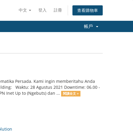
中文
登入
註冊
查看購物車
帳戶
ematika Persada. Kami ingin memberitahu Anda
ilding: Waktu: 28 Agustus 2021 Downtime: 06.00 -
N Inet Up to (Ngebuts) dan ...
閱讀全文 »
ution