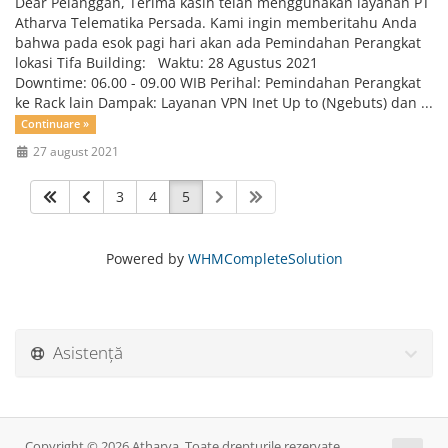
Dear Pelanggan, Terima kasih telah menggunakan layanan PT
Atharva Telematika Persada. Kami ingin memberitahu Anda
bahwa pada esok pagi hari akan ada Pemindahan Perangkat
lokasi Tifa Building: Waktu: 28 Agustus 2021
Downtime: 06.00 - 09.00 WIB Perihal: Pemindahan Perangkat
ke Rack lain Dampak: Layanan VPN Inet Up to (Ngebuts) dan ...
Continuare »
27 august 2021
3
4
5
Powered by
WHMCompleteSolution
Asistență
Copyright © 2026 Atharva. Toate drepturile rezervate.