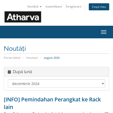
Română
Autentificare
Înregistrare
Coșul meu
Navi
Toggl
Noutăți
Portal clienți
Anunțuri
august 2026
După lună
[INFO] Pemindahan Perangkat ke Rack
lain