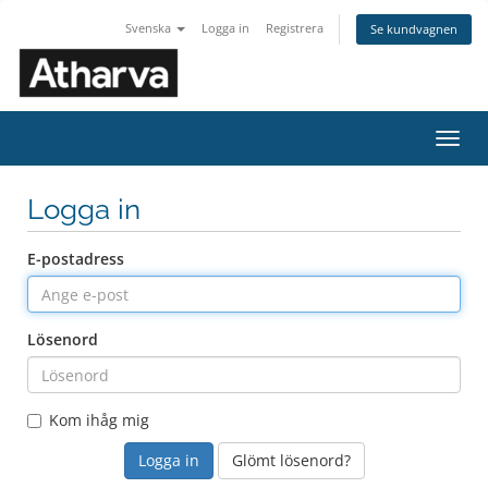
Svenska
Logga in
Registrera
Se kundvagnen
Växla
navig
Logga in
E-postadress
Lösenord
Kom ihåg mig
Glömt lösenord?