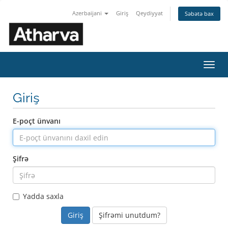
Azerbaijani
Giriş
Qeydiyyat
Səbətə bax
Naviq
keçid
Giriş
E-poçt ünvanı
Şifrə
Yadda saxla
Şifrəmi unutdum?