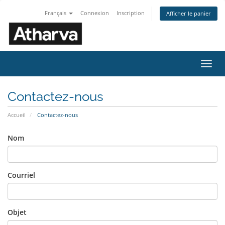
Français
Connexion
Inscription
Afficher le panier
Bascu
la
navig
Contactez-nous
Accueil
Contactez-nous
Nom
Courriel
Objet