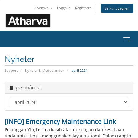
Svenska
Logga in
Registrera
Se kundvagnen
Växla
navig
Nyheter
Support
Nyheter & Meddelanden
april 2024
per månad
[INFO] Emergency Maintenance Link
Pelanggan Yth,Terima kasih atas dukungan dan kesetiaan
Anda untuk terus menggunakan layanan kami. Dalam rangka