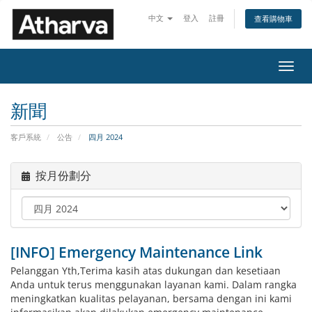
中文
登入
註冊
查看購物車
切
換
導
新聞
覽
客戶系統
公告
四月 2024
按月份劃分
[INFO] Emergency Maintenance Link
Pelanggan Yth,Terima kasih atas dukungan dan kesetiaan
Anda untuk terus menggunakan layanan kami. Dalam rangka
meningkatkan kualitas pelayanan, bersama dengan ini kami