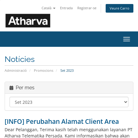
Català
Entrada
Registrar-se
Veure Carro
Canv
la
nave
Notícies
Administració
Promocions
Set 2023
Per mes
[INFO] Perubahan Alamat Client Area
Dear Pelanggan, Terima kasih telah menggunakan layanan PT
Atharva Telematika Persada. Kami informasikan bahwa akan