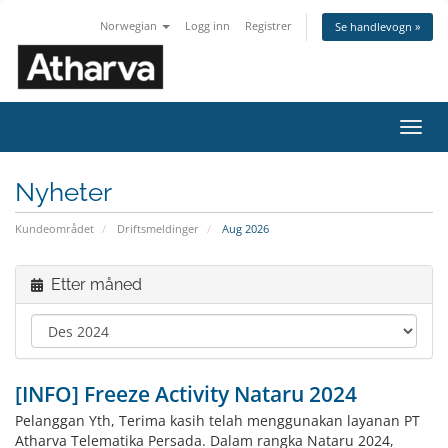
Norwegian
Logg inn
Registrer
Se handlevogn »
Bytt
navig
Nyheter
Kundeområdet
Driftsmeldinger
Aug 2026
Etter måned
[INFO] Freeze Activity Nataru 2024
Pelanggan Yth, Terima kasih telah menggunakan layanan PT
Atharva Telematika Persada. Dalam rangka Nataru 2024,