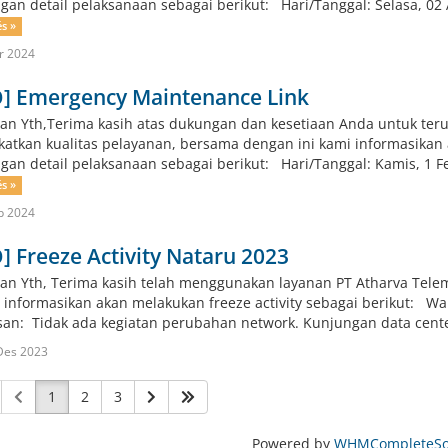
ngan detail pelaksanaan sebagai berikut: Hari/Tanggal: Selasa, 02 A
és »
r 2024
O] Emergency Maintenance Link
an Yth,Terima kasih atas dukungan dan kesetiaan Anda untuk te
atkan kualitas pelayanan, bersama dengan ini kami informasika
ngan detail pelaksanaan sebagai berikut: Hari/Tanggal: Kamis, 1 Feb
és »
b 2024
] Freeze Activity Nataru 2023
an Yth, Terima kasih telah menggunakan layanan PT Atharva Tele
i informasikan akan melakukan freeze activity sebagai berikut: Wa
san: Tidak ada kegiatan perubahan network. Kunjungan data center
Des 2023
1
2
3
Powered by
WHMCompleteSol