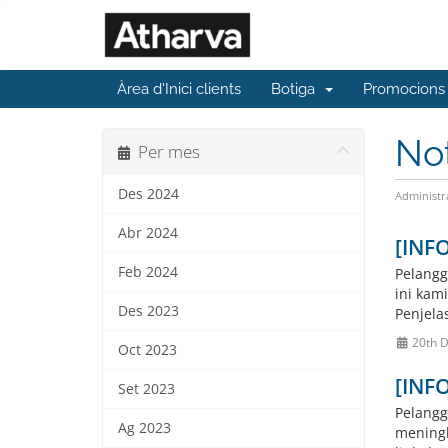
Àrea d'Inici clients
Botiga
Promocions
No
Per mes
Des 2024
Administr
Abr 2024
[INFO
Feb 2024
Pelangg
ini kam
Des 2023
Penjela
20th 
Oct 2023
[INF
Set 2023
Pelangg
Ag 2023
meningk