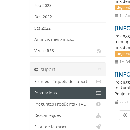
link de
Feb 2023
Llegir m
1st Ab
Des 2022
[INF
Set 2022
Pelangg
Anuncis més antics...
meningk
link de
Veure RSS
Llegir m
1st Fe
suport
[INFO
Els meus Tiquets de suport
Pelangg
ini kam
Promocions
Penjela
22nd 
Preguntes Freqüents - FAQ
Descàrregues
Estat de la xarxa