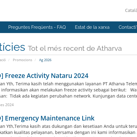
Catal
Preguntes Freqüents - FAQ
Estat de la xarxa
Contacti
tícies
Tot el més recent de Atharva
ació
Promocions
Ag 2026
] Freeze Activity Nataru 2024
an Yth, Terima kasih telah menggunakan layanan PT Atharva Tele
i informasikan akan melakukan freeze activity sebagai berikut: Wa
san: Tidak ada kegiatan perubahan network. Kunjungan data center
Des 2024
O] Emergency Maintenance Link
an Yth,Terima kasih atas dukungan dan kesetiaan Anda untuk te
atkan kualitas pelayanan, bersama dengan ini kami informasika