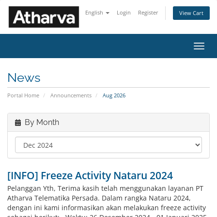
English
Login
Register
View Cart
Toggl
navig
News
Portal Home
Announcements
Aug 2026
By Month
[INFO] Freeze Activity Nataru 2024
Pelanggan Yth, Terima kasih telah menggunakan layanan PT
Atharva Telematika Persada. Dalam rangka Nataru 2024,
dengan ini kami informasikan akan melakukan freeze activity