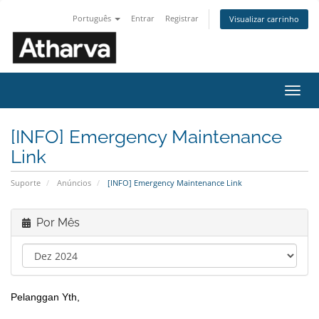
Português
Entrar
Registrar
Visualizar carrinho
Alter
nave
[INFO] Emergency Maintenance
Link
Suporte
Anúncios
[INFO] Emergency Maintenance Link
Por Mês
Pelanggan Yth,