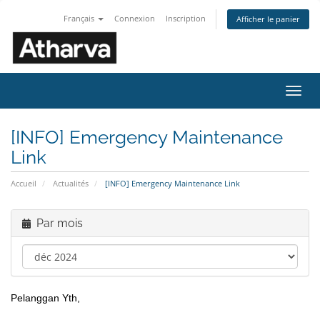
Français
Connexion
Inscription
Afficher le panier
Bascu
la
navig
[INFO] Emergency Maintenance
Link
Accueil
Actualités
[INFO] Emergency Maintenance Link
Par mois
Pelanggan Yth,