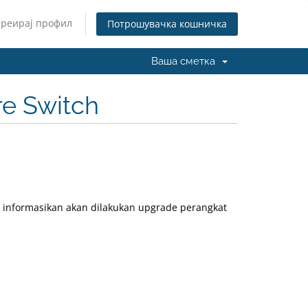
Креирај профил
Потрошувачка кошничка
Ваша сметка
re Switch
 informasikan akan dilakukan upgrade perangkat