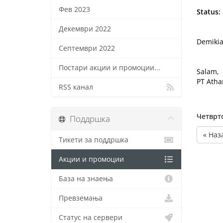
Фев 2023
Status:
Декември 2022
Demikia
Септември 2022
Постари акции и промоции...
Salam,
PT Atha
RSS канал
Четврт
Поддршка
« Наз
Тикети за поддршка
Акции и промоции
База на знаења
Превземања
Статус на сервери