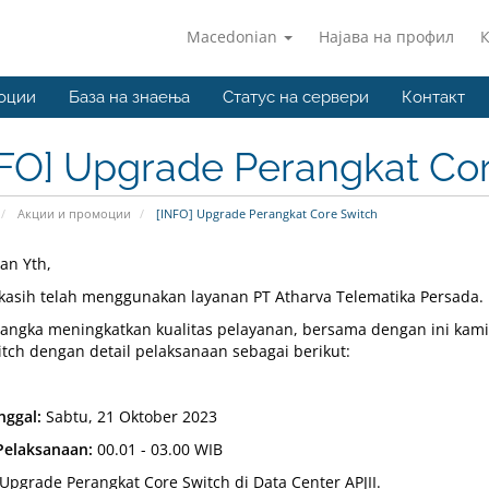
Macedonian
Најава на профил
оции
База на знаења
Статус на сервери
Контакт
NFO] Upgrade Perangkat Co
Акции и промоции
[INFO] Upgrade Perangkat Core Switch
an Yth,
kasih telah menggunakan layanan PT Atharva Telematika Persada.
angka meningkatkan kualitas pelayanan, bersama dengan ini kami
itch dengan detail pelaksanaan sebagai berikut:
nggal:
Sabtu, 21 Oktober 2023
Pelaksanaan:
00.01 - 03.00 WIB
Upgrade Perangkat Core Switch di Data Center APJII.