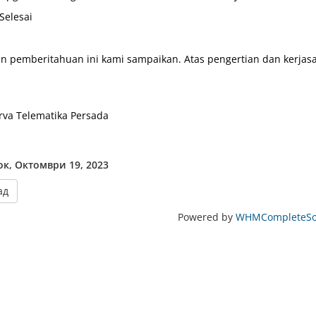
Selesai
n pemberitahuan ini kami sampaikan. Atas pengertian dan kerjas
rva Telematika Persada
ок, Октомври 19, 2023
ад
Powered by
WHMCompleteSol