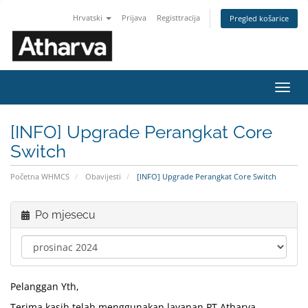
Hrvatski
Prijava
Registtracija
Pregled košarice
Preba
navig
[INFO] Upgrade Perangkat Core
Switch
Početna WHMCS
Obavijesti
[INFO] Upgrade Perangkat Core Switch
Po mjesecu
Pelanggan Yth,
Terima kasih telah menggunakan layanan PT Atharva