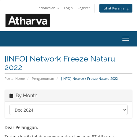
Indonesian
Login
Register
Lihat Keranjang
Toggl
navig
[INFO] Network Freeze Nataru
2022
Portal Home
Pengumuman
[INFO] Network Freeze Nataru 2022
By Month
Dear Pelanggan,
Terima kasih telah menggunakan layanan PT Atharva