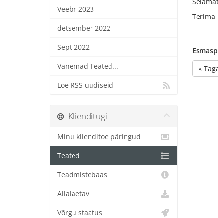
Selamat
Veebr 2023
Terima 
detsember 2022
Sept 2022
Esmaspä
Vanemad Teated...
« Taga
Loe RSS uudiseid
Klienditugi
Minu klienditoe päringud
Teated
Teadmistebaas
Allalaetav
Võrgu staatus