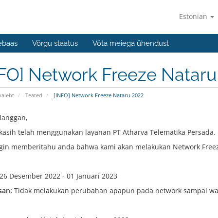
Estonian
ebaas
Võrgu staatus
Võta meiega ühendust
FO] Network Freeze Nataru
valeht
Teated
[INFO] Network Freeze Nataru 2022
langgan,
kasih telah menggunakan layanan PT Atharva Telematika Persada.
gin memberitahu anda bahwa kami akan melakukan Network Freez
26 Desember 2022 - 01 Januari 2023
san:
Tidak melakukan perubahan apapun pada network sampai wak