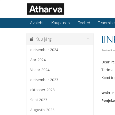
Avaleht
Kauplus
Teated
Teadmist
[IN
Kuu järgi
detsember 2024
Portaali a
Apr 2024
Dear Pe
Terima 
Veebr 2024
Kami in
detsember 2023
oktoober 2023
Waktu:
Sept 2023
Penjela
Augustis 2023