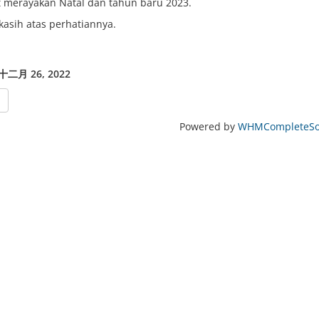
 merayakan Natal dan tahun baru 2023.
kasih atas perhatiannya.
十二月 26, 2022
Powered by
WHMCompleteSol